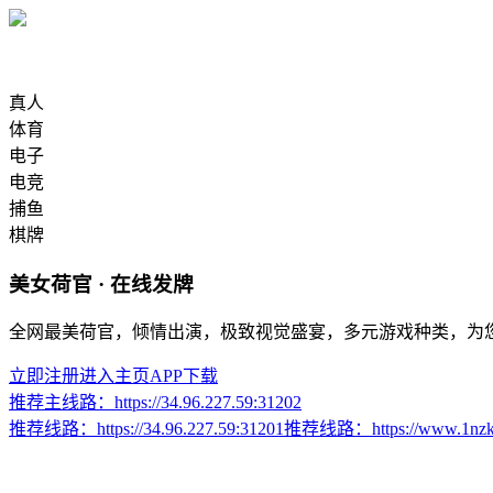
真人
体育
电子
电竞
捕鱼
棋牌
美女荷官 · 在线发牌
全网最美荷官，倾情出演，极致视觉盛宴，多元游戏种类，为
立即注册
进入主页
APP下载
推荐主线路：
https://34.96.227.59:31202
推荐线路：
https://34.96.227.59:31201
推荐线路：
https://www.1nz