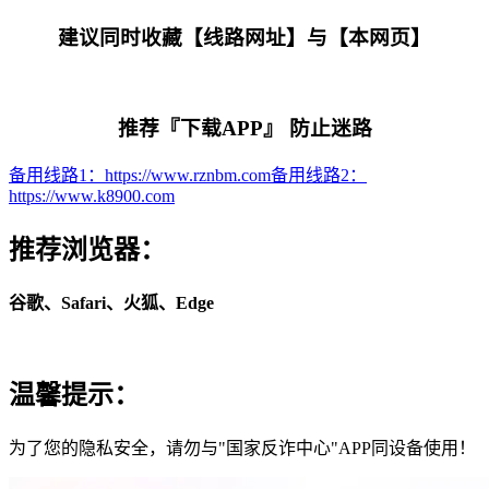
建议同时收藏【线路网址】与【本网页】
推荐『下载APP』 防止迷路
备用线路
1
：
https://www.rznbm.com
备用线路
2
：
https://www.k8900.com
推荐浏览器：
谷歌、Safari、火狐、Edge
温馨提示：
为了您的隐私安全，请勿与"国家反诈中心"APP同设备使用！